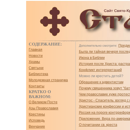
СОДЕРЖАНИЕ:
Преди
Дополнительно смотрите:
Главная
Была ли тайная вечеря после
Новости
Икона в Библии
Храмы
История после Христа: растр
Святыни
Конфликт интерпретаций
Библиотека
Можно ли крестить детей?
Молодежная страничка
Обращение к адвентистам
Контакты
Почему священника зовут "ба
КРАТКО О
Чем православие хуже протес
ВАЖНОМ:
Христос - Спаситель: взгляд с
О Великом Посте
Христианские конфессии и ист
Азы Православия
Россия на пороге контррефор
Крестины
Приложение. Вера по-американ
Исповедь
О почитании св. креста
Венчание