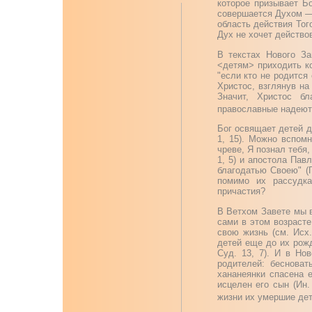
которое призывает Б
совершается Духом — 
область действия Тог
Дух не хочет действо
В текстах Нового За
<детям> приходить ко
"если кто не родится 
Христос, взглянув на 
Значит, Христос б
православные надеютс
Бог освящает детей д
1, 15). Можно вспом
чреве, Я познал тебя
1, 5) и апостола Пав
благодатью Своею" (Г
помимо их рассудк
причастия?
В Ветхом Завете мы в
сами в этом возрасте
свою жизнь (см. Исх.
детей еще до их рожд
Суд. 13, 7). И в Но
родителей: бесноват
хананеянки спасена е
исцелен его сын (Ин.
жизни их умершие дети 