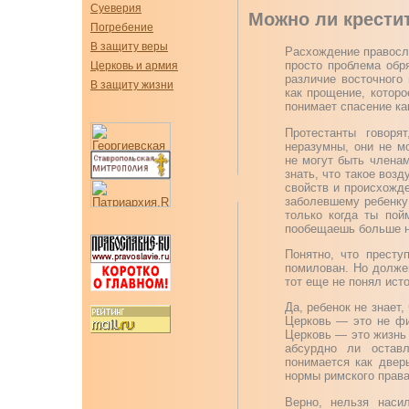
Суеверия
Можно ли крести
Погребение
В защиту веры
Расхождение правосла
просто проблема обр
Церковь и армия
различие восточного 
В защиту жизни
как прощение, которо
понимает спасение как
Протестанты говоря
неразумны, они не мо
не могут быть членам
знать, что такое воз
свойств и происхожде
заболевшему ребенку:
только когда ты пой
пообещаешь больше ни
Понятно, что престу
помилован. Но долже
тот еще не понял ист
Да, ребенок не знает,
Церковь — это не фи
Церковь — это жизнь 
абсурдно ли остав
понимается как двер
нормы римского права
Верно, нельзя наси