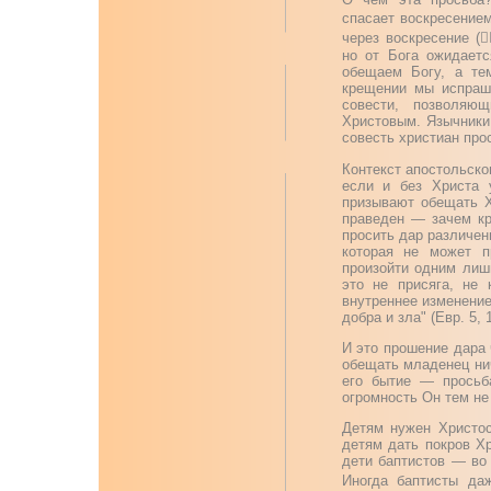
спасает воскресение
через воскресение (

но от Бога ожидаетс
обещаем Богу, а те
крещении мы испраши
совести, позволяю
Христовым. Язычники 
совесть христиан пр
Контекст апостольског
если и без Христа 
призывают обещать Х
праведен — зачем кр
просить дар различен
которая не может п
произойти одним лиш
это не присяга, не 
внутреннее изменение
добра и зла" (Евр. 5, 1
И это прошение дара
обещать младенец нич
его бытие — просьба
огромность Он тем не
Детям нужен Христос
детям дать покров Хр
дети баптистов — во
Иногда баптисты да