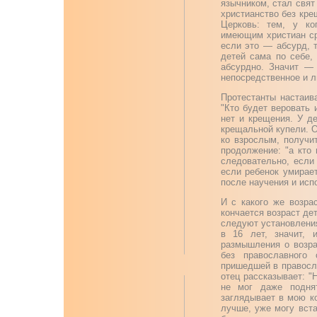
язычником, стал свят
христианство без кре
Церковь: тем, у ког
имеющим христиан сре
если это — абсурд, т
детей сама по себе,
абсурдно. Значит — 
непосредственное и л
Протестанты настаив
"Кто будет веровать 
нет и крещения. У д
крещальной купели. О
ко взрослым, получи
продолжение: "а кто 
следовательно, если
если ребенок умирае
после научения и исп
И с какого же возра
кончается возраст де
следуют установления
в 16 лет, значит,
размышления о возра
без православного
пришедшей в правосл
отец рассказывает: "
не мог даже подня
заглядывает в мою ко
лучше, уже могу вста