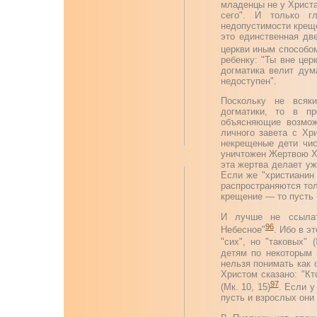
младенцы не у Христа
сего". И только г
недопустимости крещ
это единственная дв
церкви иным способо
ребенку: "Ты вне цер
догматика велит дум
недоступен".
Поскольку не всяк
догматики, то в пр
объясняющие возмож
личного завета с Хр
некрещеные дети чис
уничтожен Жертвою Хр
эта жертва делает уж
Если же "христианин
распространяются то
крещение — то пусть 
И лучше не ссылат
96
Небесное"
. Ибо в э
"сих", но "таковых" (
детям по некоторым 
нельзя понимать как 
Христом сказано: "К
97
(Мк. 10, 15)
. Если у
пусть и взрослых они 