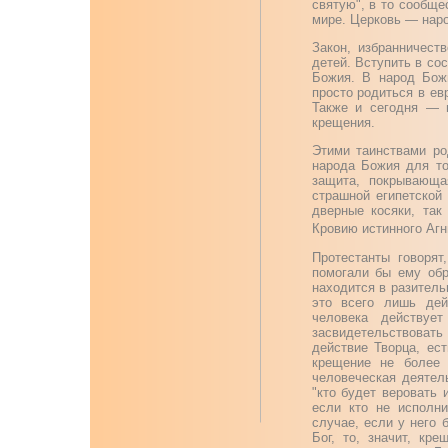
святую", в то сообще
мире. Церковь — наро
Закон, избранничест
детей. Вступить в со
Божия. В народ Бож
просто родиться в ев
Также и сегодня — м
крещения.
Этими таинствами ро
народа Божия для то
защита, покрывающа
страшной египетской 
дверные косяки, так
Кровию истинного Аг
Протестанты говорят
помогали бы ему обр
находится в разител
это всего лишь дей
человека действу
засвидетельствовать
действие Творца, ес
крещение не более 
человеческая деятел
"кто будет веровать 
если кто не исполн
случае, если у него 
Бог, то, значит, кре