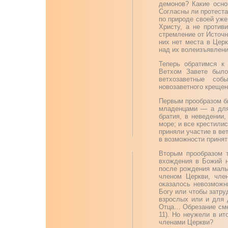
демонов? Какие осно
Согласны ли протеста
по природе своей уже
Христу, а не против
стремление от Источн
них нет места в Церк
над их волеизъявлени
Теперь обратимся к 
Ветхом Завете было
ветхозаветные соб
новозаветного крещен
Первым прообразом б
младенцами — а для 
братия, в неведении
море; и все крестилис
приняли участие в ве
в возможности принят
Вторым прообразом т
вхождения в Божий н
после рождения мальч
членом Церкви, чле
оказалось невозможн
Богу или чтобы затру
взрослых или и для 
Отца… Обрезание сме
11). Но неужели в и
членами Церкви?