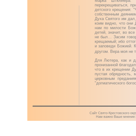
Марка Штюбнера.
перекрещиваться, пр
детского крещения: "
собственным деянием
Духа Святого им дал,
коим видно, что они 
нам по милости Бож
детей, значит, во вс
не был… Засим говор
крещаемый; ибо оттог
и заповеди Божией. К
другом. Вера моя не 
Для Лютера, как и д
пронизанной благодат
что в их крещении Ду
пустая обрядность, 
церковным предания
"догматического богос
Сайт Свято-Крестовского окр
Нам важно Ваше мнение