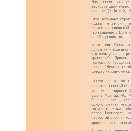
Нам говорят, что дет
верность Евангелию, 
совести" (1 Петр. 3, 21
Этот аргумент стро
сказать, что и синод
церковно-славянский
"вопрошение у Бога с
не обещанием, но — 
Может, свв. Кирилл и
христианин еще вполн
что речь у ап. Петра
крещение). Причем 
толкования крещения к
пишет: "Ничего не о
нежели принято от те
Глагол

·

0

в 
новозаветном койне о
Мф. 16, 1: фарисеи "
еще в Мф. 22, 46; Мк.
Отглагольное существ
одного случая употр
текстов в смысле обе
слова interrogare,
r
протестантской лите
крещение есть просьб
О чем эта просьба