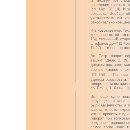
В Писании нет специ
повеления крестить 
(см. Мф. 28, 19). И 
возраста. Вообще о
указываемых им ли
относительно крещени
И в новозаветных тек
крещение детей вмест
15); темничный сторо
Стефанов дом" (1 Кор
14-17) — и вполне во
Ап. Петр говорит об
вашим" (Деян. 2, 39)
должны поставляться
верные именно в см

0

в Писании о
уделом Христовым: "
говоря: если вы призн
ср. Еф. 1, 1; Деян. 10,
Вот еще одно нем
верующею, и жена н
были бы нечисты, а т
завета, то есть некр
кто не привиты к еди
говорят при толкован
рождению, освящены 
самое тогда надо 