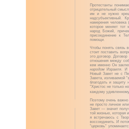
Протестанты понима
отрицательный смысл: 
им и не нужно крещ
надсубъективный. К
намерения человека 
которое меняет тот 
народ Божий, причем
присоединение к Тел
помощи.
Чтобы понять связь в
стоит поставить вопр
это договор. Договор
отношения между соб
кем именно Он заклю
народом
Израиля. И 
Новый Завет не с Пе
Завета, изливаемой "з
благодать и защиту 
"Христос не только н
каждому удивленному
Поэтому очень важно 
не просто личное или
Завет — значит получ
той жизнью, которая 
я встречаюсь с Твор
воссоединить. И пото
"церковь" упоминает