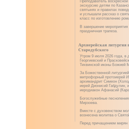
Преподаватель воскресной
экскурсию детям по Казанск
святынях и правилах поведе
и услышали рассказ о свят
класс по изготовлению ром
В завершение мероприятия 
праздничная трапеза.
Архиерейская литургия 
Стародубского
Утром 9 июля 2026 года, в
Георгиевский и Прасковейс
Тихвинской иконы Божией М
За Божественной литургией
митрофорный протоиерей Ири
архимандрит Симеон (Холод
иерей Дионисий Габдулин, 
иеродиакон Афанасий (Кара
Богослужебные песнопения
Мирзоева.
Вместе с духовенством мол
вознесена молитва о Свято
Перед причащением мирян и