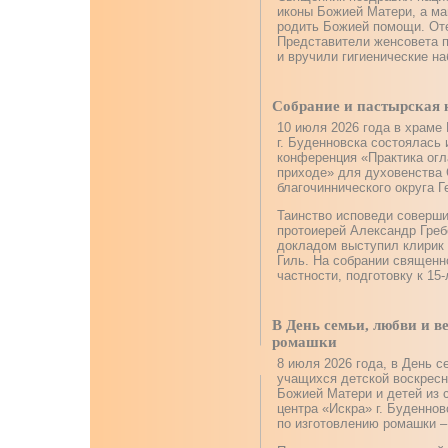
иконы Божией Матери, а м
родить Божией помощи. От
Представители женсовета п
и вручили гигиенические н
Собрание и пастырская 
10 июля 2026 года в храме
г. Буденновска состоялась 
конференция «Практика ог
приходе» для духовенства 
благочиннического округа Г
Таинство исповеди соверш
протоиерей Александр Греб
докладом выступил клирик 
Гиль. На собрании священн
частности, подготовку к 15
В День семьи, любви и в
ромашки
8 июля 2026 года, в День с
учащихся детской воскресн
Божией Матери и детей из 
центра «Искра» г. Буденно
по изготовлению ромашки –