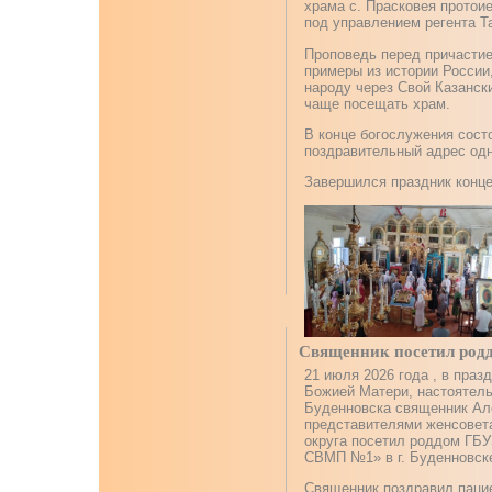
храма с. Прасковея протои
под управлением регента Т
Проповедь перед причастие
примеры из истории России
народу через Свой Казанск
чаще посещать храм.
В конце богослужения сост
поздравительный адрес одн
Завершился праздник конце
Священник посетил родд
21 июля 2026 года , в праз
Божией Матери, настоятель
Буденновска священник Але
представителями женсовет
округа посетил роддом ГБУ
СВМП №1» в г. Буденновск
Священник поздравил пацие