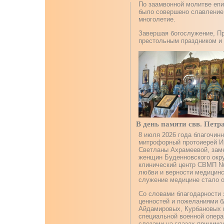
По заамвонной молитве епи
было совершено славление
многолетие.
Завершая богослужение, П
престольным праздником и 
В день памяти свв. Петр
8 июля 2026 года благочинн
митрофорный протоиерей И
Светланы Ахрамеевой, зам
женщин Буденновского окру
клинический центр СВМП №
любви и верности медицинс
служение медицине стало 
Со словами благодарности 
ценностей и пожеланиями б
Айдамировых, Курбановых и
специальной военной опера
слезами на глазах принима