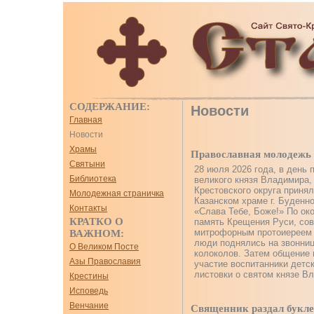
СОДЕРЖАНИЕ:
Новости
Главная
Новости
Храмы
Православная молодежь 
Святыни
28 июля 2026 года, в день 
Библиотека
великого князя Владимира,
Крестовского округа принял
Молодежная страничка
Казанском храме г. Буденно
Контакты
«Слава Тебе, Боже!» По ок
КРАТКО О
память Крещения Руси, со
митрофорным протоиереем
ВАЖНОМ:
люди поднялись на звонниц
О Великом Посте
колоколов. Затем общение 
Азы Православия
участие воспитанники детс
листовки о святом князе В
Крестины
Исповедь
Венчание
Священник раздал букл