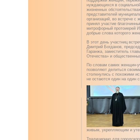
поддержки женщин, пережив
нуждающихся в социальной
жизненных обстоятельствах
представителей муниципал
организаций, во встрече с
принял участие благочинны
митрофорный протоиерей И
добрые слова которого жен
В этот день участниц встр
Дмитрий Богданов, председ
Гаранжа, заместитель глав
Отечества» и общественных
По словам самих женщин-уч
позволяют делиться своими
столкнулись с похожими ис
не остаются один на один с
живым, укрепляющим и ут
Традиционно для городског