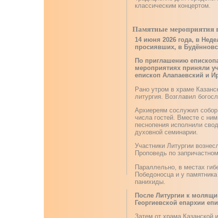
классическим концертом.
Памятные мероприятия п
14 июня 2026 года, в Нед
просиявших, в Будённовс
По приглашению епископа
мероприятиях приняли уч
епископ Алапаевский и И
Рано утром в храме Казан
литургия. Возглавил богос
Архиереям сослужил собор 
числа гостей. Вместе с ни
песнопения исполнили свод
духовной семинарии.
Участники Литургии вознес
Проповедь по запричастном
Параллельно, в местах гиб
Победоносца и у памятника
панихиды.
После Литургии к молящи
Георгиевской епархии епи
Затем от храма Казанской 