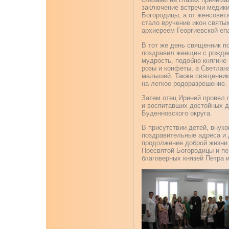
заключение встречи медики
Богородицы, а от женсовет
стало вручение икон святы
архиереем Георгиевской еп
В тот же день священник п
поздравил женщин с рожден
мудрость, подобно княгине
розы и конфеты, а Светлан
малышей. Также священник
на легкое родоразрешение.
Затем отец Ириней провел 
и воспитавших достойных д
Буденновского округа.
В присутствии детей, внук
поздравительные адреса и 
продолжение доброй жизни
Пресвятой Богородицы и пе
благоверных князей Петра 