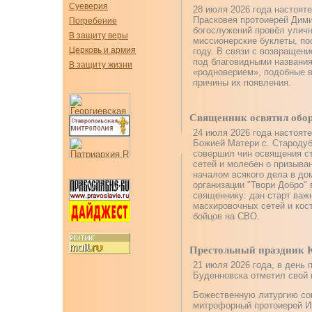
Суеверия
28 июля 2026 года настоят
Прасковея протоиерей Дим
Погребение
богослужений провёл уличн
В защиту веры
миссионерские буклеты, п
Церковь и армия
году. В связи с возвращен
под благовидными названи
В защиту жизни
«родноверием», подобные в
причины их появления.
Священник освятил обор
24 июля 2026 года настоят
Божией Матери с. Стародуб
совершил чин освящения с
сетей и молебен о призыва
началом всякого дела в до
организации "Твори Добро"
священнику: дан старт ва
маскировочных сетей и ко
бойцов на СВО.
Престольный праздник К
21 июля 2026 года, в день 
Буденновска отметил свой 
Божественную литургию сов
митрофорный протоиерей И