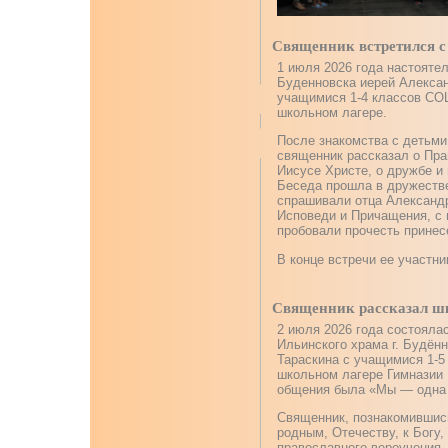
Священник встретился с
1 июля 2026 года настояте
Буденновска иерей Алексан
учащимися 1-4 классов С
школьном лагере.
После знакомства с детьми
священник рассказал о Пра
Иисусе Христе, о дружбе и
Беседа прошла в дружеств
спрашивали отца Александр
Исповеди и Причащения, с 
пробовали прочесть принес
В конце встречи ее участни
Священник рассказал шк
2 июля 2026 года состояла
Ильинского храма г. Будён
Тараскина с учащимися 1-5
школьном лагере Гимназии 
общения была «Мы — одна 
Священник, познакомившись
родным, Отечеству, к Богу,
православного вероучения.