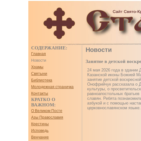
СОДЕРЖАНИЕ:
Новости
Главная
Новости
Занятие в детской воскр
Храмы
24 мая 2026 года в здании
Святыни
Казанской иконы Божией Ма
занятие детской воскресной
Библиотека
Онофрийчук рассказала о Д
Молодежная страничка
культуры, о просветительс
равноапостольных братьев
Контакты
славян. Ребята познакомил
КРАТКО О
азбукой и с помощью настав
ВАЖНОМ:
церковнославянском языке.
О Великом Посте
Азы Православия
Крестины
Исповедь
Венчание