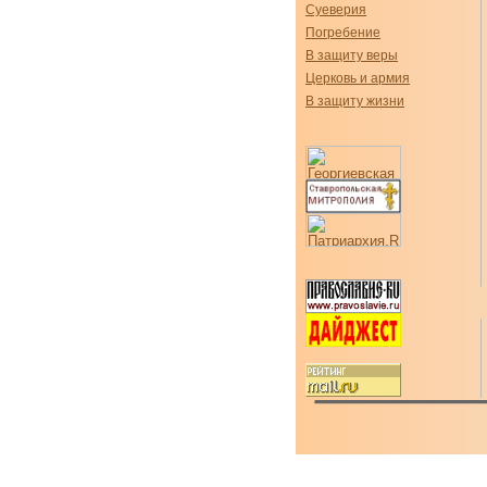
Суеверия
Погребение
В защиту веры
Церковь и армия
В защиту жизни