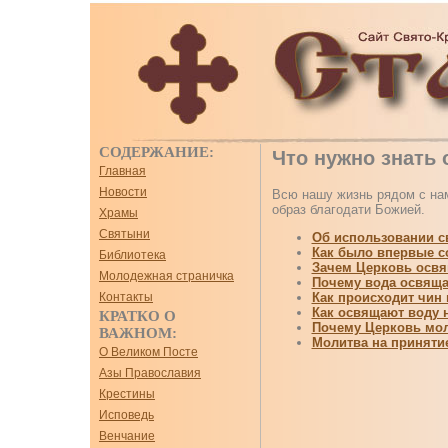
СОДЕРЖАНИЕ:
Что нужно знать 
Главная
Новости
Всю нашу жизнь рядом с нам
образ благодати Божией.
Храмы
Святыни
Об использовании с
Как было впервые 
Библиотека
Зачем Церковь освя
Молодежная страничка
Почему вода освяща
Как происходит чин
Контакты
Как освящают воду 
КРАТКО О
Почему Церковь мол
ВАЖНОМ:
Молитва на приняти
О Великом Посте
Азы Православия
Крестины
Исповедь
Венчание