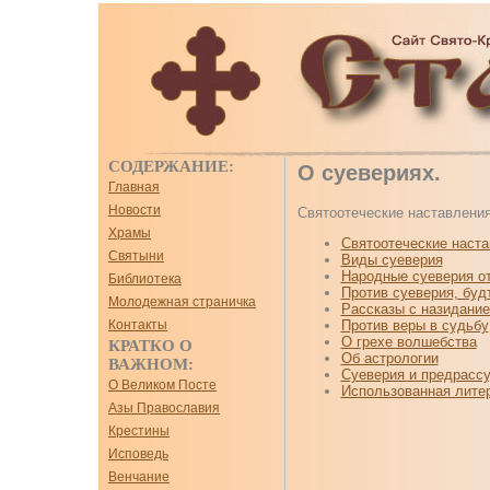
СОДЕРЖАНИЕ:
О суевериях.
Главная
Новости
Святоотеческие наставления
Храмы
Святоотеческие наста
Святыни
Виды суеверия
Народные суеверия от
Библиотека
Против суеверия, буд
Молодежная страничка
Рассказы с назидание
Против веры в судьбу
Контакты
О грехе волшебства
КРАТКО О
Об астрологии
ВАЖНОМ:
Суеверия и предрассу
О Великом Посте
Использованная лите
Азы Православия
Крестины
Исповедь
Венчание